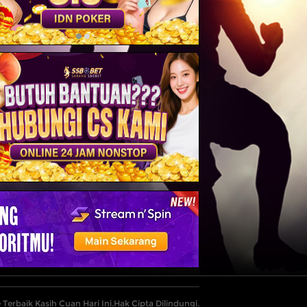
Terbaik Kasih Cuan Hari Ini.Hak Cipta Dilindungi.