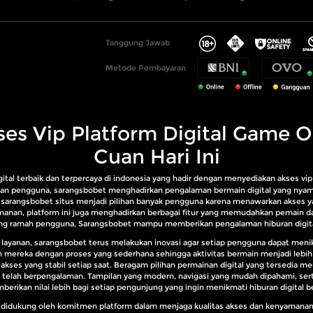
Tanggung Jawab
Metode Pembayaran
es Vip Platform Digital Game O
Cuan Hari Ini
tal terbaik dan terpercaya di indonesia yang hadir dengan menyediakan akses vip 
an pengguna, sarangsbobet menghadirkan pengalaman bermain digital yang nyama
n sarangsbobet situs menjadi pilihan banyak pengguna karena menawarkan akses ya
an, platform ini juga menghadirkan berbagai fitur yang memudahkan pemain dal
ang ramah pengguna, Sarangsbobet mampu memberikan pengalaman hiburan digital 
ayanan, sarangsbobet terus melakukan inovasi agar setiap pengguna dapat menikm
mereka dengan proses yang sederhana sehingga aktivitas bermain menjadi lebih pra
kses yang stabil setiap saat. Beragam pilihan permainan digital yang tersedia m
telah berpengalaman. Tampilan yang modern, navigasi yang mudah dipahami, ser
erikan nilai lebih bagi setiap pengunjung yang ingin menikmati hiburan digital be
 didukung oleh komitmen platform dalam menjaga kualitas akses dan kenyamanan