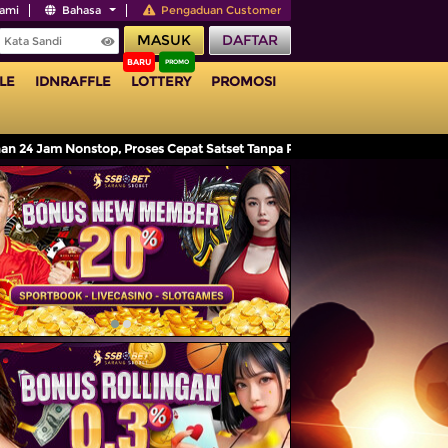
ami
Bahasa
Pengaduan Customer
DAFTAR
BARU
PROMO
LE
IDNRAFFLE
LOTTERY
PROMOSI
4 Jam Nonstop, Proses Cepat Satset Tanpa Perlu Menunggu Lama. Modal 