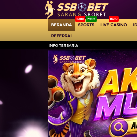
BARU
BARU
PROMO
BERANDA
SPORTS
LIVE CASINO
I
REFERRAL
INFO TERBARU: