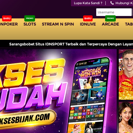
Lupa Kata Sandi ?
Hubungi K
BARU
BARU
PROMO
PROMO
DNPOKER
SLOTS
STREAM N SPIN
IDNLIVE
ARCADE
TAB
Sarangsbobet Situs IDNSPORT Terbaik dan Terpercaya Dengan Layanan 2