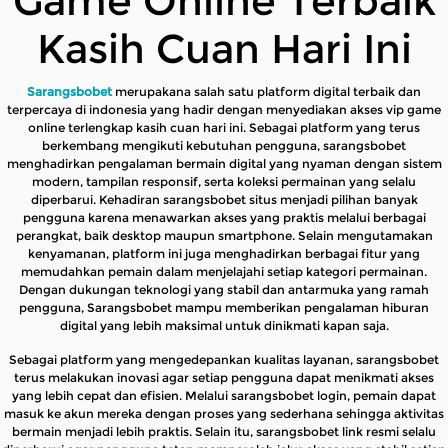
Game Online Terbaik
Kasih Cuan Hari Ini
Sarangsbobet
merupakana salah satu platform digital terbaik dan
terpercaya di indonesia yang hadir dengan menyediakan akses vip game
online terlengkap kasih cuan hari ini. Sebagai platform yang terus
berkembang mengikuti kebutuhan pengguna, sarangsbobet
menghadirkan pengalaman bermain digital yang nyaman dengan sistem
modern, tampilan responsif, serta koleksi permainan yang selalu
diperbarui. Kehadiran sarangsbobet situs menjadi pilihan banyak
pengguna karena menawarkan akses yang praktis melalui berbagai
perangkat, baik desktop maupun smartphone. Selain mengutamakan
kenyamanan, platform ini juga menghadirkan berbagai fitur yang
memudahkan pemain dalam menjelajahi setiap kategori permainan.
Dengan dukungan teknologi yang stabil dan antarmuka yang ramah
pengguna, Sarangsbobet mampu memberikan pengalaman hiburan
digital yang lebih maksimal untuk dinikmati kapan saja.
Sebagai platform yang mengedepankan kualitas layanan, sarangsbobet
terus melakukan inovasi agar setiap pengguna dapat menikmati akses
yang lebih cepat dan efisien. Melalui sarangsbobet login, pemain dapat
masuk ke akun mereka dengan proses yang sederhana sehingga aktivitas
bermain menjadi lebih praktis. Selain itu, sarangsbobet link resmi selalu