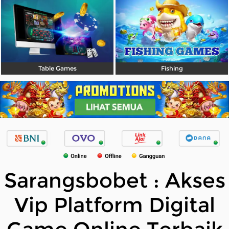
Table Games
Fishing
Sarangsbobet : Akses
Vip Platform Digital