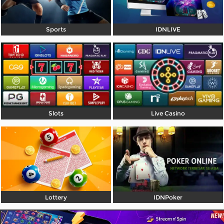
Referral
Sports
IDNLIVE
Promosi
Hubungi Kami
Live Chat
Pengaduan Customer
Slots
Live Casino
Pilih Bahasa:
MASUK
DAFTAR
&copy; Sarangsbobet : Akses Vip Platform
Lottery
IDNPoker
Digital Game Online Terbaik Kasih Cuan Hari Ini.
Hak Cipta Dilindungi.