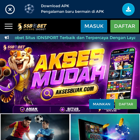
Beranda
Download APK
Pengalaman baru bermain di APK
Sports
BARU
PROMO
MASUK
DAFTAR
Live Casino
BARU
angsbobet Situs IDNSPORT Terbaik dan Terpercaya Dengan Layanan
Sarangsbobet : Akses 
IDNPoker
BARU
Slots
PROMO
IDNLIVE
BARU
Stream N Spin
Arcade
PROMO
MAINKAN
DAFTAR
Table Games
Lottery
BARU
PROMO
IDNRaffle