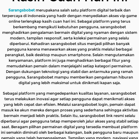
Sarangsbobet
merupakana salah satu platform digital terbaik dan
terpercaya di indonesia yang hadir dengan menyediakan akses vip game
online terlengkap kasih cuan hari ini. Sebagai platform yang terus
berkembang mengikuti kebutuhan pengguna, sarangsbobet
menghadirkan pengalaman bermain digital yang nyaman dengan sistem
modern, tampilan responsif, serta koleksi permainan yang selalu
diperbarui. Kehadiran sarangsbobet situs menjadi pilihan banyak
pengguna karena menawarkan akses yang praktis melalui berbagai
perangkat, baik desktop maupun smartphone. Selain mengutamakan
kenyamanan, platform ini juga menghadirkan berbagai fitur yang
memudahkan pemain dalam menjelajahi setiap kategori permainan.
Dengan dukungan teknologi yang stabil dan antarmuka yang ramah
pengguna, Sarangsbobet mampu memberikan pengalaman hiburan
digital yang lebih maksimal untuk dinikmati kapan saja.
Sebagai platform yang mengedepankan kualitas layanan, sarangsbobet
terus melakukan inovasi agar setiap pengguna dapat menikmati akses
yang lebih cepat dan efisien. Melalui sarangsbobet login, pemain dapat
masuk ke akun mereka dengan proses yang sederhana sehingga aktivitas
bermain menjadi lebih praktis. Selain itu, sarangsbobet link resmi selalu
diperbarui agar pengguna tetap memperoleh jalur akses yang stabil setiap
saat. Beragam pilihan permainan digital yang tersedia membuat platform
ini semakin diminati oleh berbagai kalangan, baik pengguna baru maupun
pemain yang telah berpengalaman. Tampilan yang modern, navigasi yang