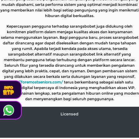
mudah dipahami, serta performa sistem yang optimal menjadi kombinasi
yang memberikan nilai lebih bagi setiap pengunjung yang ingin menikmati
hiburan digital berkualitas.
Kepercayaan pengguna terhadap sarangsbobet juga didukung oleh
komitmen platform dalam menjaga kualitas akses dan kenyamanan
selama menggunakan layanan. Bagi pengguna baru, proses sarangsbobet
daftar dirancang agar dapat diselesaikan dengan mudah tanpa tahapan
yang rumit. Apabila terjadi kendala pada akses utama, tersedia
sarangsbobet alternatif maupun sarangsbobet link alternatif yang
membantu pengguna tetap terhubung dengan platform secara lancar.
Seluruh fitur yang tersedia dirancang untuk memberikan pengalaman
digital yang lebih praktis, cepat, dan nyaman. Dengan pembaruan sistem
yang dilakukan secara berkala serta dukungan layanan yang responsif,
https://foremostseniors.com/
terus berkembang sebagai salah satu
platform digital terpercaya di Indonesia yang menghadirkan akses VIP,
koleksi permainan lengkap, serta pengalaman hiburan online yang modern
dan menyenangkan bagi seluruh penggunanya.
Licensed