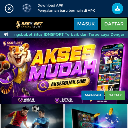
Beranda
Download APK
Pengalaman baru bermain di APK
Sports
BARU
PROMO
MASUK
DAFTAR
Live Casino
BARU
Sarangsbobet Situs IDNSPORT Terbaik dan Terpercaya Dengan La
Sarangsbobet : Akses 
IDNPoker
BARU
Slots
PROMO
IDNLIVE
BARU
Stream N Spin
Arcade
PROMO
MAINKAN
DAFTAR
Table Games
Lottery
BARU
PROMO
IDNRaffle